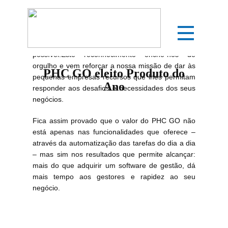
O PHC GO é o Produto do Ano, sim. Mas não só.
É ainda produto da dedicação, inovação e
compromisso de todos aqueles que o tornam
possível.Este reconhecimento enche-nos de
orgulho e vem reforçar a nossa missão de dar às
PHC GO eleito Produto do
pequenas empresas recursos que lhes permitam
Ano
responder aos desafios e necessidades dos seus
negócios.
Fica assim provado que o valor do PHC GO não
está apenas nas funcionalidades que oferece –
através da automatização das tarefas do dia a dia
– mas sim nos resultados que permite alcançar:
mais do que adquirir um software de gestão, dá
mais tempo aos gestores e rapidez ao seu
negócio.