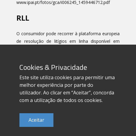
www.ipai.pt/fotos/gca/i006245_1459446712.pdf
RLL
O consumidor pode recorrer à plataforma europeia
de resolução de litígios em linha disponível em
ec.europa.eu/consumers/odr/main/index.cfm?
event=main.home2.show&lng=PT
Cookies & Privacidade
Este site utiliza cookies para permitir uma
melhor experiência por parte do
utilizador. Ao clicar em “Aceitar”, concorda
Termos e condições
com a utilização de todos os cookies.
Política de privacidade
Política de cookies
RAL e RLL
Aceitar
@ newprism - 2022
Livro de reclamações